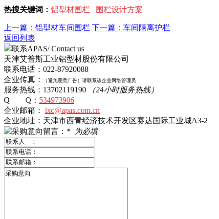
热搜关键词：
铝型材围栏
围栏设计方案
上一篇：铝型材车间围栏
下一篇：车间隔离护栏
返回列表
联系APAS/ Contact us
天津艾普斯工业铝型材股份有限公司
联系电话：022-87920088
企业传真：
（避免恶意广告）
请
联系该企业网络管理员
服务热线：13702119190
（24小时服务热线）
Q Q：
534973906
企业邮箱：
lxc@apas.com.cn
企业地址：天津市西青经济技术开发区赛达国际工业城A3-2
采购意向留言：
*
为必填