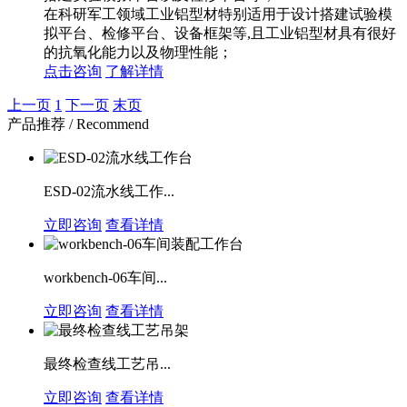
在科研军工领域工业铝型材特别适用于设计搭建试验模
拟平台、检修平台、设备框架等,且工业铝型材具有很好
的抗氧化能力以及物理性能；
点击咨询
了解详情
上一页
1
下一页
末页
产品推荐 / Recommend
ESD-02流水线工作...
立即咨询
查看详情
workbench-06车间...
立即咨询
查看详情
最终检查线工艺吊...
立即咨询
查看详情