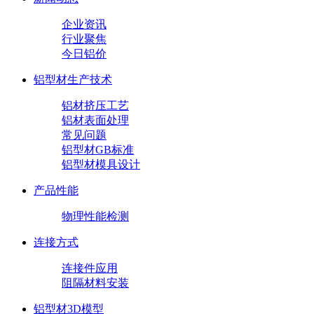
企业资讯
行业聚焦
今日铝价
铝型材生产技术
铝材挤压工艺
铝材表面处理
常见问题
铝型材GB标准
铝型材模具设计
产品性能
物理性能检测
连接方式
连接件应用
阻隔材料安装
铝型材3D模型