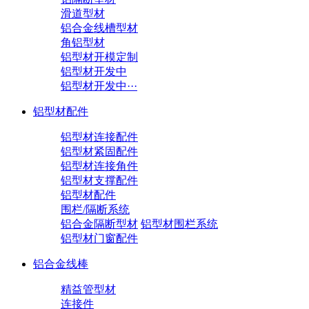
滑道型材
铝合金线槽型材
角铝型材
铝型材开模定制
铝型材开发中
铝型材开发中···
铝型材配件
铝型材连接配件
铝型材紧固配件
铝型材连接角件
铝型材支撑配件
铝型材配件
围栏/隔断系统
铝合金隔断型材
铝型材围栏系统
铝型材门窗配件
铝合金线棒
精益管型材
连接件