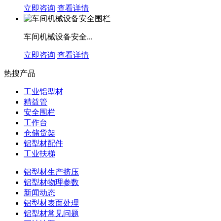
立即咨询
查看详情
车间机械设备安全...
立即咨询
查看详情
热搜产品
工业铝型材
精益管
安全围栏
工作台
仓储货架
铝型材配件
工业扶梯
铝型材生产挤压
铝型材物理参数
新闻动态
铝型材表面处理
铝型材常见问题