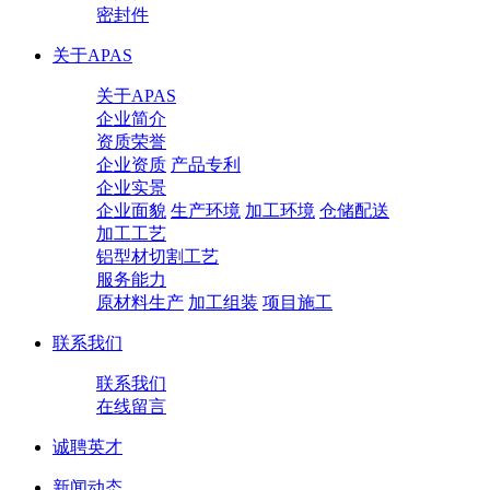
密封件
关于APAS
关于APAS
企业简介
资质荣誉
企业资质
产品专利
企业实景
企业面貌
生产环境
加工环境
仓储配送
加工工艺
铝型材切割工艺
服务能力
原材料生产
加工组装
项目施工
联系我们
联系我们
在线留言
诚聘英才
新闻动态