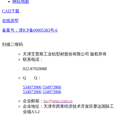
网站地图
CAD下载
在线选型
备案号：津ICP备09005383号-6
扫描二维码
天津艾普斯工业铝型材股份有限公司 版权所有
联系电话：
022-87920088
Q Q：
534973906
534973906
534973906
534973906
企业邮箱：
lxc@apas.com.cn
企业地址：天津市西青经济技术开发区赛达国际工
业城A3-2