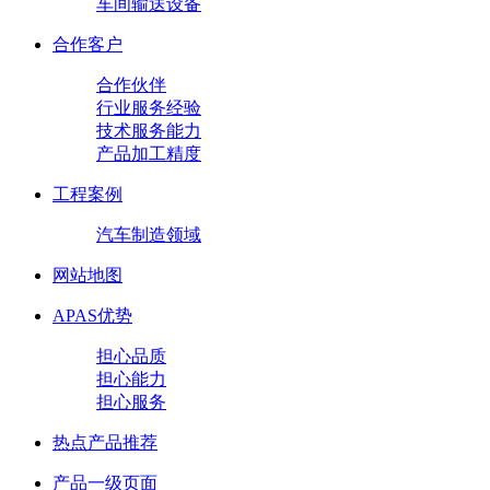
车间输送设备
合作客户
合作伙伴
行业服务经验
技术服务能力
产品加工精度
工程案例
汽车制造领域
网站地图
APAS优势
担心品质
担心能力
担心服务
热点产品推荐
产品一级页面