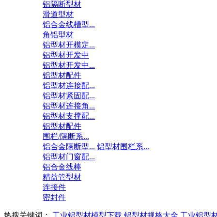
铝隔断型材
滑道型材
铝合金线槽型...
角铝型材
铝型材开模定...
铝型材开发中
铝型材开发中...
铝型材配件
铝型材连接配...
铝型材紧固配...
铝型材连接角...
铝型材支撑配...
铝型材配件
围栏/隔断系...
铝合金隔断型...
铝型材围栏系...
铝型材门窗配...
铝合金线棒
精益管型材
连接件
密封件
热搜关键词：
工业铝型材模型下载
铝型材规格大全
工业铝型