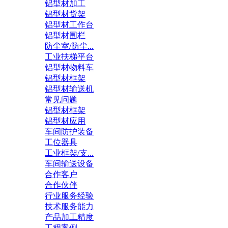
铝型材加工
铝型材货架
铝型材工作台
铝型材围栏
防尘室/防尘...
工业扶梯平台
铝型材物料车
铝型材框架
铝型材输送机
常见问题
铝型材框架
铝型材应用
车间防护装备
工位器具
工业框架/支...
车间输送设备
合作客户
合作伙伴
行业服务经验
技术服务能力
产品加工精度
工程案例