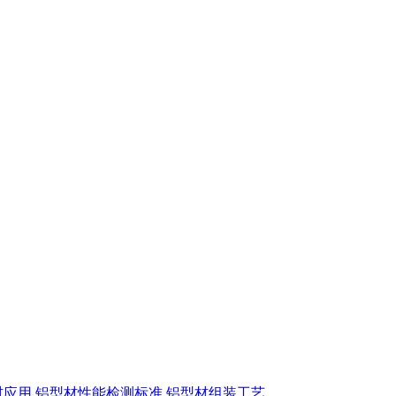
材应用
铝型材性能检测标准
铝型材组装工艺