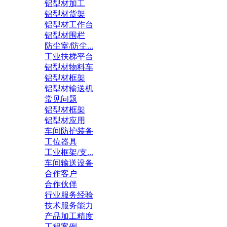
铝型材加工
铝型材货架
铝型材工作台
铝型材围栏
防尘室/防尘...
工业扶梯平台
铝型材物料车
铝型材框架
铝型材输送机
常见问题
铝型材框架
铝型材应用
车间防护装备
工位器具
工业框架/支...
车间输送设备
合作客户
合作伙伴
行业服务经验
技术服务能力
产品加工精度
工程案例