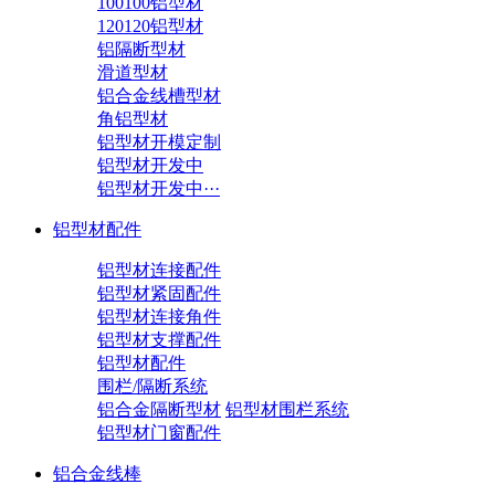
100100铝型材
120120铝型材
铝隔断型材
滑道型材
铝合金线槽型材
角铝型材
铝型材开模定制
铝型材开发中
铝型材开发中···
铝型材配件
铝型材连接配件
铝型材紧固配件
铝型材连接角件
铝型材支撑配件
铝型材配件
围栏/隔断系统
铝合金隔断型材
铝型材围栏系统
铝型材门窗配件
铝合金线棒