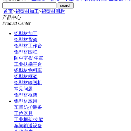
首页
>
铝型材加工
>
铝型材围栏
产品中心
Product Center
铝型材加工
铝型材货架
铝型材工作台
铝型材围栏
防尘室/防尘罩
工业扶梯平台
铝型材物料车
铝型材框架
铝型材输送机
常见问题
铝型材框架
铝型材应用
车间防护装备
工位器具
工业框架/支架
车间输送设备