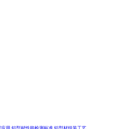
材应用
铝型材性能检测标准
铝型材组装工艺