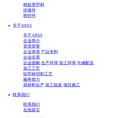
精益管型材
连接件
密封件
关于APAS
关于APAS
企业简介
资质荣誉
企业资质
产品专利
企业实景
企业面貌
生产环境
加工环境
仓储配送
加工工艺
铝型材切割工艺
服务能力
原材料生产
加工组装
项目施工
联系我们
联系我们
在线留言