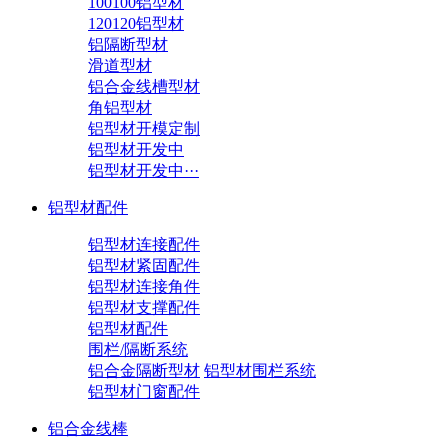
100100铝型材
120120铝型材
铝隔断型材
滑道型材
铝合金线槽型材
角铝型材
铝型材开模定制
铝型材开发中
铝型材开发中···
铝型材配件
铝型材连接配件
铝型材紧固配件
铝型材连接角件
铝型材支撑配件
铝型材配件
围栏/隔断系统
铝合金隔断型材
铝型材围栏系统
铝型材门窗配件
铝合金线棒