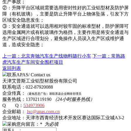
生产事故；
②：升降平台区域就需要选用密封性好的工业铝型材及防护屏
障（有机玻璃），主要是防止升降平台上物体坠落，引发下方
区域安全隐患发生；
③：安全通道就可以选用相对较牢固的标准型材，防护屏障可
选用金属网片或有机玻璃作为格挡，主要作用是将安全通道与
生产区域进行合理划分，避免操作人员误入生产区或维护通
道，造成安全隐患；
上一篇：北京奔驰汽车生产线物料随行小车
下一篇：常熟路
虎汽车生产车间安全围栏项目
返回列表
联系APAS/ Contact us
天津艾普斯工业铝型材股份有限公司
联系电话：022-87920088
企业传真：
（避免恶意广告）
请
联系该企业网络管理员
服务热线：13702119190
（24小时服务热线）
Q Q：
534973906
企业邮箱：
lxc@apas.com.cn
企业地址：天津市西青经济技术开发区赛达国际工业城A3-2
采购意向留言：
*
为必填