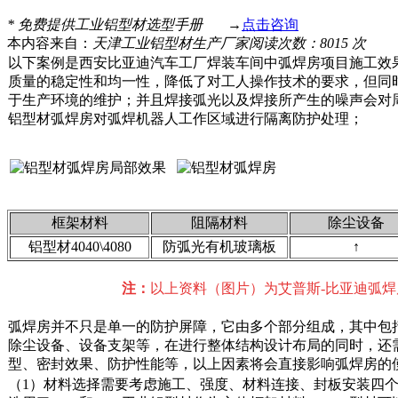
*
免费提供工业铝型材选型手册
→
点击咨询
本内容来自：
天津工业铝型材生产厂家
阅读次数：8015 次
以下案例是西安比亚迪汽车工厂焊装车间中弧焊房项目施工效
质量的稳定性和均一性，降低了对工人操作技术的要求，但同
于生产环境的维护；并且焊接弧光以及焊接所产生的噪声会对
铝型材弧焊房对弧焊机器人工作区域进行隔离防护处理；
框架材料
阻隔材料
除尘设备
铝型材4040\4080
防弧光有机玻璃板
↑
注：
以上资料（图片）为艾普斯-比亚迪弧
弧焊房并不只是单一的防护屏障，它由多个部分组成，其中包
除尘设备、设备支架等，在进行整体结构设计布局的同时，还
型、密封效果、防护性能等，以上因素将会直接影响弧焊房的
（1）材料选择需要考虑施工、强度、材料连接、封板安装四