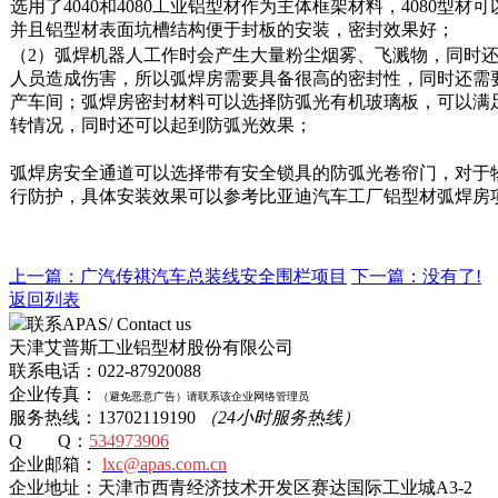
选用了4040和4080工业铝型材作为主体框架材料，4080
并且铝型材表面坑槽结构便于封板的安装，密封效果好；
（2）弧焊机器人工作时会产生大量粉尘烟雾、飞溅物，同时
人员造成伤害，所以弧焊房需要具备很高的密封性，同时还需
产车间；弧焊房密封材料可以选择防弧光有机玻璃板，可以满
转情况，同时还可以起到防弧光效果；
弧焊房安全通道可以选择带有安全锁具的防弧光卷帘门，对于
行防护，具体安装效果可以参考比亚迪汽车工厂铝型材弧焊房
上一篇：广汽传祺汽车总装线安全围栏项目
下一篇：没有了!
返回列表
联系APAS/ Contact us
天津艾普斯工业铝型材股份有限公司
联系电话：022-87920088
企业传真：
（避免恶意广告）
请
联系该企业网络管理员
服务热线：13702119190
（24小时服务热线）
Q Q：
534973906
企业邮箱：
lxc@apas.com.cn
企业地址：天津市西青经济技术开发区赛达国际工业城A3-2